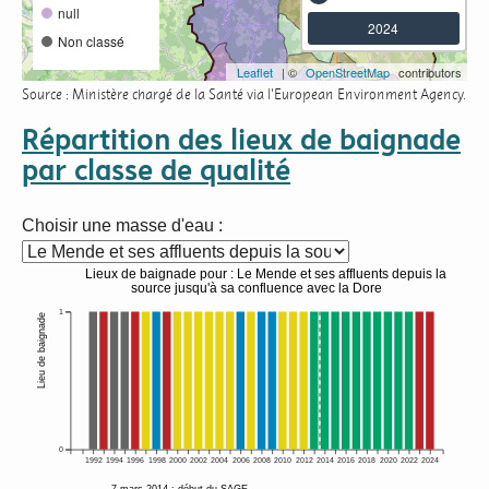
null
2024
Non classé
Leaflet
| ©
OpenStreetMap
contributors
Source : Ministère chargé de la Santé via l'European Environment Agency.
Répartition des lieux de baignade
par classe de qualité
Choisir une masse d'eau :
Lieux de baignade pour : Le Mende et ses affluents depuis la
source jusqu'à sa confluence avec la Dore
1
Lieu de baignade
0
1992
1994
1996
1998
2000
2002
2004
2006
2008
2010
2012
2014
2016
2018
2020
2022
2024