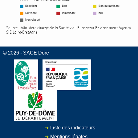
7 mars 2014 : début du SAGE
Excellent
Bon
Bon ou suffisant
Suffisant
Insuffisant
null
Non classé
Source : Ministère chargé de la Santé via l'European Environment Agency,
SIE Loire-Bretagne.
© 2026 - SAGE Dore
Liste des indicateurs
Mentions légales