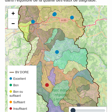
dans l’équilibre de la qualité des eaux de baignade.
+
−
BV DORE
Excellent
Bon
Bon ou
suffisant
Suffisant
Insuffisant